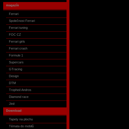
magazín
Ferrari
Společnost Ferrari
Ferrari tuning
FOC CZ
Ferrari girls
Ferrari crash
Formule 1
Supercars
GTracing
Design
DTM
Tropheé Andros
Diamond race
Jiné
Download
Tapety na plochu
Témata do mobilů