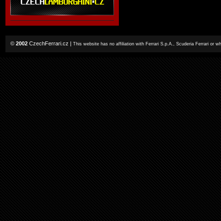
©
2002
CzechFerrari.cz
|
This website has no affiliation with Ferrari S.p.A., Scuderia Ferrari or 