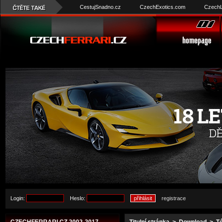
CestujSnadno.cz
CzechExotics.com
CzechL
Login:
Heslo:
registrace