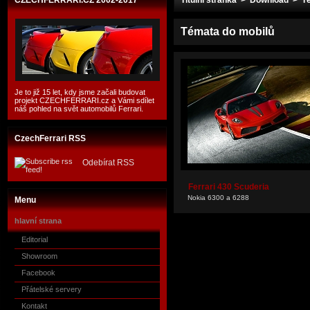
CZECHFERRARI.CZ 2002-2017
Titulní stránka
>
Download
> Té
Témata do mobilů
Je to již 15 let, kdy jsme začali budovat
projekt CZECHFERRARI.cz a Vámi sdílet
náš pohled na svět automobilů Ferrari.
CzechFerrari RSS
Odebírat RSS
Ferrari 430 Scuderia
Nokia 6300 a 6288
Menu
hlavní strana
Editorial
Showroom
Facebook
Přátelské servery
Kontakt