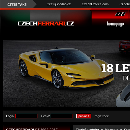
CestujSnadno.cz
CzechExotics.com
CzechL
Login:
Heslo:
registrace