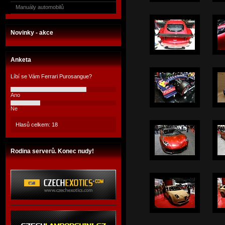
Manuály automobilů
Novinky - akce
Anketa
Líbí se Vám Ferrari Purosangue?
Ano
Ne
Hlasů celkem: 18
Rodina serverů. Konec nudy!