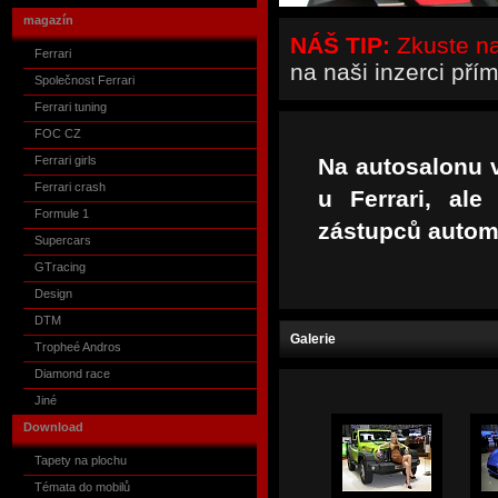
magazín
NÁŠ TIP:
Zkuste naš
Ferrari
na naši inzerci pří
Společnost Ferrari
Ferrari tuning
FOC CZ
Ferrari girls
Na autosalonu 
Ferrari crash
u Ferrari, ale
Formule 1
zástupců automo
Supercars
GTracing
Design
DTM
Galerie
Tropheé Andros
Diamond race
Jiné
Download
Tapety na plochu
Témata do mobilů