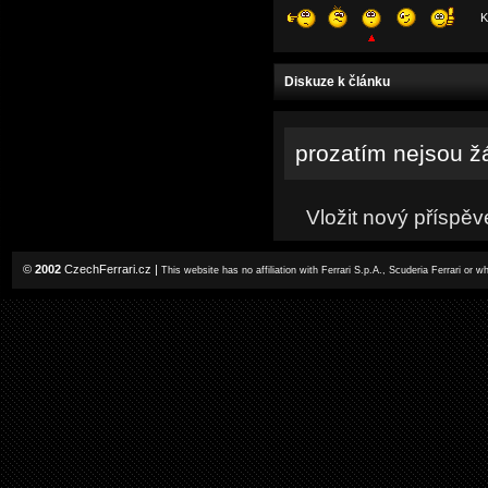
K
Diskuze k článku
prozatím nejsou ž
Vložit nový příspěv
©
2002
CzechFerrari.cz
|
This website has no affiliation with Ferrari S.p.A., Scuderia Ferrari or 