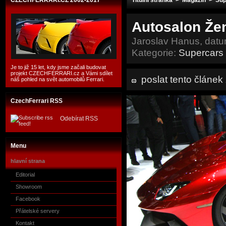
CZECHFERRARI.CZ 2002-2017
Titulní stránka
>
Magazín
>
Sup
Autosalon Žen
Jaroslav Hanus, datu
Kategorie:
Supercars
Je to již 15 let, kdy jsme začali budovat
projekt CZECHFERRARI.cz a Vámi sdílet
poslat tento článe
náš pohled na svět automobilů Ferrari.
CzechFerrari RSS
Odebírat RSS
Menu
hlavní strana
Editorial
Showroom
Facebook
Přátelské servery
Kontakt