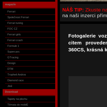
magazín
NÁŠ TIP:
Zkuste naš
Ferrari
na naši inzerci pří
Společnost Ferrari
Ferrari tuning
FOC CZ
Ferrari girls
Fotogalerie vo
Ferrari crash
citem provede
Formule 1
360CS, krásná k
Supercars
GTracing
Design
DTM
Tropheé Andros
Diamond race
Jiné
Download
Tapety na plochu
Témata do mobilů