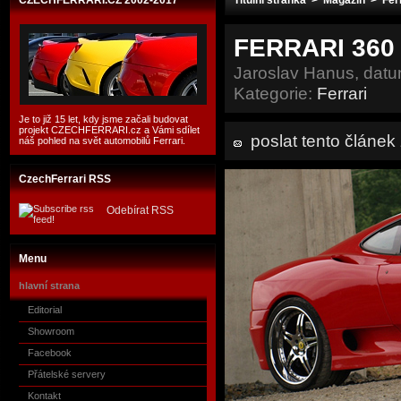
CZECHFERRARI.CZ 2002-2017
Titulní stránka
>
Magazín
>
Fer
FERRARI 360 
Jaroslav Hanus, datu
Kategorie:
Ferrari
Je to již 15 let, kdy jsme začali budovat
projekt CZECHFERRARI.cz a Vámi sdílet
poslat tento článe
náš pohled na svět automobilů Ferrari.
CzechFerrari RSS
Odebírat RSS
Menu
hlavní strana
Editorial
Showroom
Facebook
Přátelské servery
Kontakt