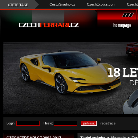
CestujSnadno.cz
CzechExotics.com
CzechL
Login:
Heslo:
registrace