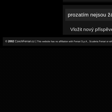
prozatím nejsou ž
Vložit nový příspěv
©
2002
CzechFerrari.cz
|
This website has no affiliation with Ferrari S.p.A., Scuderia Ferrari or 