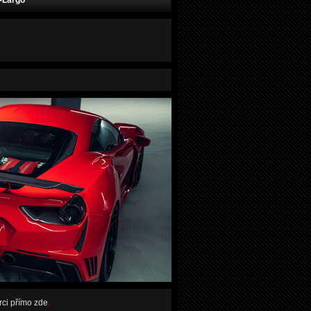
-Largo
rci přímo zde
.