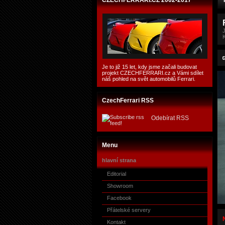
CZECHFERRARI.CZ 2002-2017
Je to již 15 let, kdy jsme začali budovat
projekt CZECHFERRARI.cz a Vámi sdílet
náš pohled na svět automobilů Ferrari.
CzechFerrari RSS
Odebírat RSS
Menu
hlavní strana
Editorial
Showroom
Facebook
Přátelské servery
Kontakt