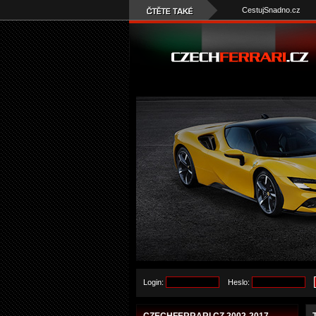
CestujSnadno.cz
Login:
Heslo: