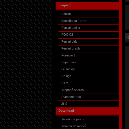
magazín
Ferrari
Společnost Ferrari
Ferrari tuning
FOC CZ
Ferrari girls
Ferrari crash
Formule 1
Supercars
GTracing
Design
DTM
Tropheé Andros
Diamond race
Jiné
Download
Tapety na plochu
Témata do mobilů