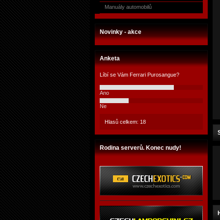
Manuály automobilů
Novinky - akce
Anketa
Líbí se Vám Ferrari Purosangue?
Ano
Ne
Hlasů celkem: 18
Rodina serverů. Konec nudy!