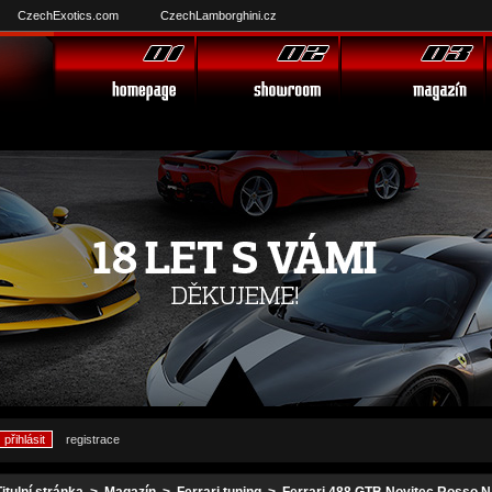
CzechExotics.com
CzechLamborghini.cz
registrace