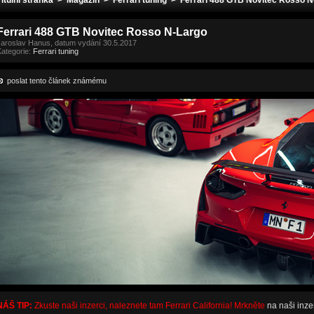
Titulní stránka
>
Magazín
>
Ferrari tuning
> Ferrari 488 GTB Novitec Rosso N
Ferrari 488 GTB Novitec Rosso N-Largo
Jaroslav Hanus, datum vydání 30.5.2017
Kategorie:
Ferrari tuning
poslat tento článek známému
NÁŠ TIP:
Zkuste naši inzerci, naleznete tam Ferrari California! Mrkněte
na naši inze