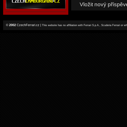
Vložit nový příspěv
©
2002
CzechFerrari.cz
|
This website has no affiliation with Ferrari S.p.A., Scuderia Ferrari or 