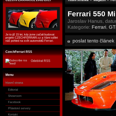
CZECHFERRARI.CZ 2002-2017
Titulní stránka
>
Magazín
>
Fer
Ferrari 550 Mi
Jaroslav Hanus, dat
Kategorie:
Ferrari
,
GT
Je to již 15 let, kdy jsme začali budovat
projekt CZECHFERRARI.cz a Vámi sdílet
poslat tento článe
náš pohled na svět automobilů Ferrari.
CzechFerrari RSS
Odebírat RSS
Menu
hlavní strana
Editorial
Showroom
Facebook
Přátelské servery
Kontakt