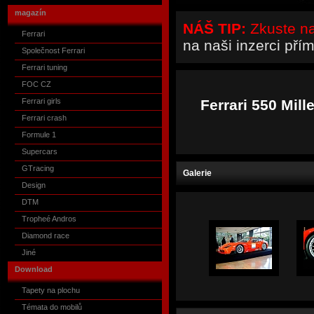
magazín
NÁŠ TIP:
Zkuste naš
Ferrari
na naši inzerci pří
Společnost Ferrari
Ferrari tuning
FOC CZ
Ferrari girls
Ferrari 550 Mill
Ferrari crash
Formule 1
Supercars
GTracing
Galerie
Design
DTM
Tropheé Andros
Diamond race
Jiné
Download
Tapety na plochu
Témata do mobilů