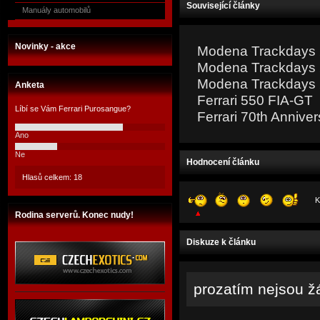
Související články
Manuály automobilů
Novinky - akce
Modena Trackdays 2
Modena Trackdays 2
Modena Trackdays 2
Anketa
Ferrari 550 FIA-GT
Líbí se Vám Ferrari Purosangue?
Ferrari 70th Anniver
Ano
Ne
Hodnocení článku
Hlasů celkem: 18
K
Rodina serverů. Konec nudy!
Diskuze k článku
prozatím nejsou ž