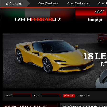
CestujSnadno.cz
CzechExotics.com
CzechL
Login:
Heslo:
registrace