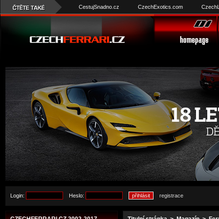
CestujSnadno.cz
CzechExotics.com
CzechL
Login:
Heslo:
registrace