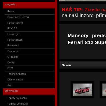
magazín
NÁŠ TIP:
Zkuste naš
Ferrari
na naši inzerci pří
Společnost Ferrari
Ferrari tuning
FOC CZ
Ferrari girls
Mansory předs
Ferrari crash
Ferrari 812 Supe
Formule 1
Supercars
GTracing
Design
Galerie
DTM
Tropheé Andros
Diamond race
Jiné
Download
Tapety na plochu
Témata do mobilů