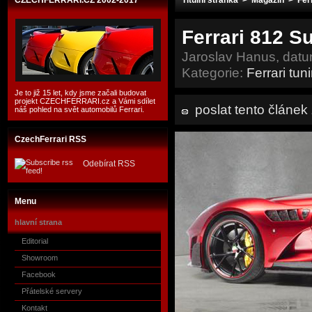
CZECHFERRARI.CZ 2002-2017
Titulní stránka
>
Magazín
>
Fer
Ferrari 812 S
Jaroslav Hanus, datu
Kategorie:
Ferrari tun
Je to již 15 let, kdy jsme začali budovat
projekt CZECHFERRARI.cz a Vámi sdílet
poslat tento článe
náš pohled na svět automobilů Ferrari.
CzechFerrari RSS
Odebírat RSS
Menu
hlavní strana
Editorial
Showroom
Facebook
Přátelské servery
Kontakt