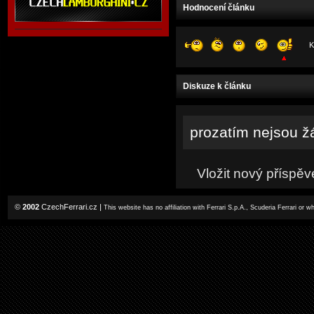
Hodnocení článku
K
Diskuze k článku
prozatím nejsou ž
Vložit nový příspěv
©
2002
CzechFerrari.cz
|
This website has no affiliation with Ferrari S.p.A., Scuderia Ferrari or 