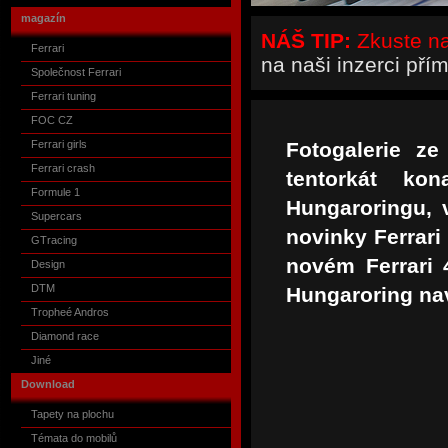
magazín
NÁŠ TIP:
Zkuste naš
Ferrari
na naši inzerci pří
Společnost Ferrari
Ferrari tuning
FOC CZ
Ferrari girls
Fotogalerie ze
Ferrari crash
tentorkát k
Formule 1
Hungaroringu, 
Supercars
novinky Ferrari
GTracing
novém Ferrari 
Design
DTM
Hungaroring navš
Tropheé Andros
Diamond race
Jiné
Download
Tapety na plochu
Témata do mobilů