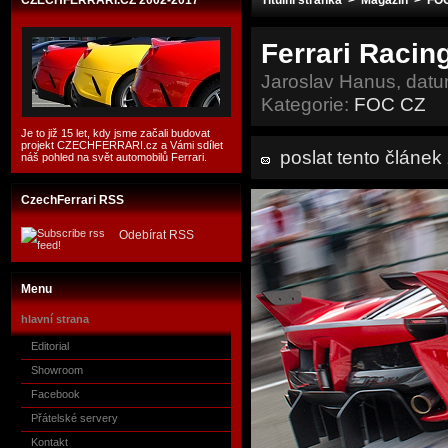
CZECHFERRARI.CZ 2002-2017
Titulní stránka
>
Magazín
>
FO
Ferrari Racin
Jaroslav Hanus, datu
Kategorie:
FOC CZ
Je to již 15 let, kdy jsme začali budovat
projekt CZECHFERRARI.cz a Vámi sdílet
poslat tento článe
náš pohled na svět automobilů Ferrari.
CzechFerrari RSS
Odebírat RSS
Menu
hlavní strana
Editorial
Showroom
Facebook
Přátelské servery
Kontakt