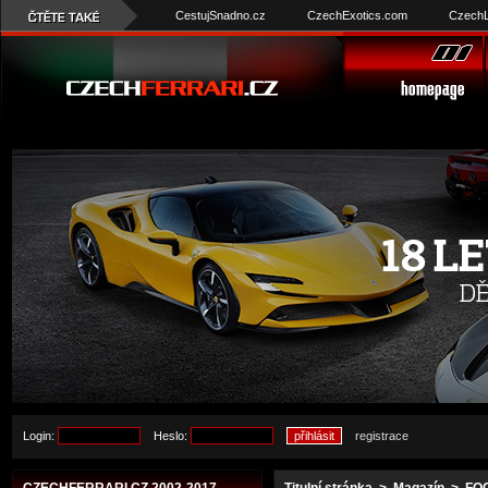
CestujSnadno.cz
CzechExotics.com
CzechL
Login:
Heslo:
registrace