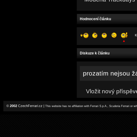
Hodnocení článku
K
Diskuze k článku
prozatím nejsou ž
Vložit nový příspěv
©
2002
CzechFerrari.cz
|
This website has no affiliation with Ferrari S.p.A., Scuderia Ferrari or 