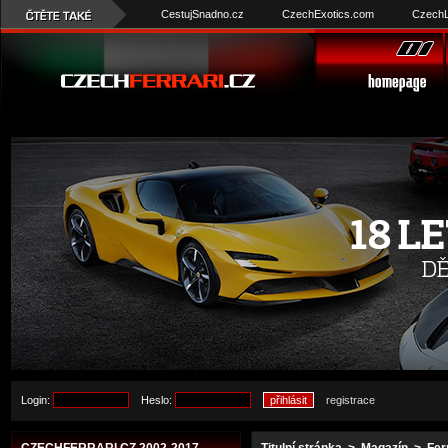
CestujSnadno.cz
CzechExotics.com
CzechL
Login:
Heslo:
registrace