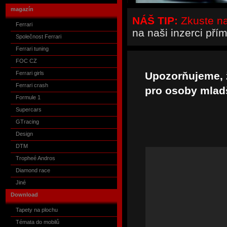
magazín
NÁŠ TIP:
Zkuste naš
Ferrari
na naši inzerci pří
Společnost Ferrari
Ferrari tuning
FOC CZ
Ferrari girls
Upozorňujeme, ž
Ferrari crash
pro osoby mladš
Formule 1
Supercars
GTracing
Design
DTM
Tropheé Andros
Diamond race
Jiné
Download
Tapety na plochu
Témata do mobilů