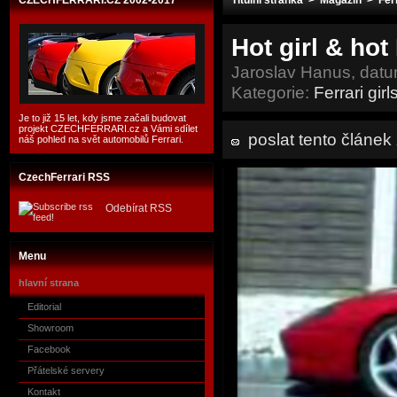
CZECHFERRARI.CZ 2002-2017
Titulní stránka
>
Magazín
>
Ferr
Hot girl & hot
Jaroslav Hanus, datu
Kategorie:
Ferrari girl
Je to již 15 let, kdy jsme začali budovat
projekt CZECHFERRARI.cz a Vámi sdílet
poslat tento článe
náš pohled na svět automobilů Ferrari.
CzechFerrari RSS
Odebírat RSS
Menu
hlavní strana
Editorial
Showroom
Facebook
Přátelské servery
Kontakt