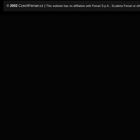
©
2002
CzechFerrari.cz
|
This website has no affiliation with Ferrari S.p.A., Scuderia Ferrari or 