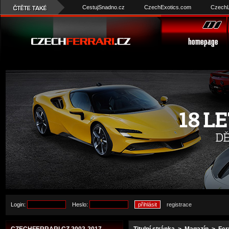
CestujSnadno.cz
CzechExotics.com
CzechL
Login:
Heslo:
registrace