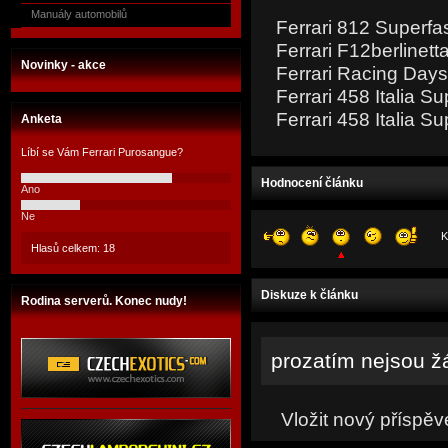
Manuály automobilů
Ferrari 812 Superfa
Ferrari F12berlinet
Novinky - akce
Ferrari Racing Day
Ferrari 458 Italia S
Ferrari 458 Italia S
Anketa
Líbí se Vám Ferrari Purosangue?
Hodnocení článku
Ano
Ne
K
Hlasů celkem: 18
Diskuze k článku
Rodina serverů. Konec nudy!
prozatím nejsou ž
Vložit nový příspěv