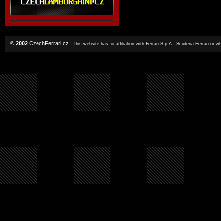
©
2002
CzechFerrari.cz
|
This website has no affiliation with Ferrari S.p.A., Scuderia Ferrari or 